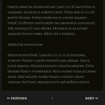
Omezte sázky na technické hry. Limit 500 Kč na otočku je
standard. Hlídejte si daňové limity. Výhry nad 50 000 Kč
musíte přiznat. Státní správa jde po online hazardu
tvrdě. Využívejte kryptoměny pro anonymitu a rychlost.
AML pravidla EU jsou přísná. Připravte se na dotazy
ohledně původu peněz. Mějte vše v pořádku.
Závěrečné doporučení
Hrajte zodpovědně. Linka 800 35 00 00 je dostupná
nonstop. Peníze v casinu vnímejte jako náklad. Zisk je
pouze náhoda. Hledejte bonusy s nízkým obratem. Čtěte
drobné písmo v podmínkách. Moje osobní volba je Casino
Alpha. Mají nejlepší poměr vkladu a obratu. Short
version: Počítejte, neriskujte víc než můžete ztratit.
PREVIOUS
NEXT