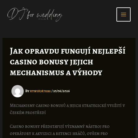
Skip
to
content
Jak opravdu fungují nejlepší
casino bonusy jejich
mechanismus a výhody
By
xtw183871192
/
10/06/2026
Mechanismy casino bonusů a jejich strategické využití v
českém prostředí
Casino bonusy představují významný nástroj pro
operátory k akvizici a retenci hráčů, ovšem pro