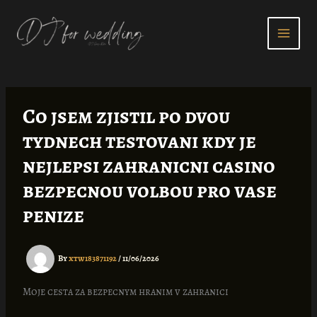
Skip
to
content
Co jsem zjistil po dvou
tydnech testovani kdy je
nejlepsi zahranicni casino
bezpecnou volbou pro vase
penize
By
xtw183871192
/
11/06/2026
Moje cesta za bezpecnym hranim v zahranici