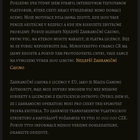
Posledni dva tydny jsem stravil intenzivnim testovanim
platforem, ktere cesti hraci vyhledavaji mimo domaci
scenu. Moje motivace byla jasna: zjistit, kde jsou vase
penize skutecne v bezpeci a kde jen riskujete zbytecne
problemy. Pokud hledate Nejlepší Zahraniční Casino,
prvni vec, na kterou musite narazit, je platna licence. Bez
ni se vubec nepohybujte dal. Ministerstvo financi CR ma
jasny registr a pokud tam provozovatel chybi, vase sance
na vymozeni vyher jsou limitni.
Nejlepší Zahraniční
Casino
Zahraniční casina s licenci v EU, jako je Malta Gaming
Authority, maji moji duveru mnohem vic nez nejasne
subjekty s licencemi z exotickych ostrovu. Overil jsem si,
ze i zahranicni operatori musi pro cesky trh splnovat
prisna kriteria. To zahrnuje transparentni vlastnickou
strukturu a kapitálový požadavek ve vysi 50 000 000 CZK.
Pokud tyto informace nejsou verejne dohledatelne,
okamzite odejdite.