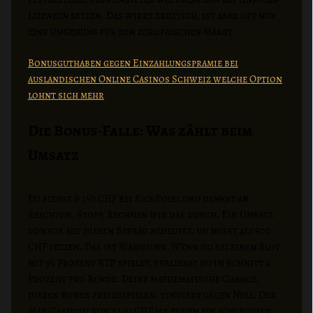
Lizenzen setzen. Das wirkt exotisch, ist aber oft nur
eine Umgehung für den europäischen Markt.
Bonusguthaben gegen Einzahlungspramie bei
auslandischen Online Casinos Schweiz welche Option
lohnt sich mehr
Die Bonus-Falle: Was zählt beim
Umsatz
Du siehst 8’250 CHF bei
RichRoyal
und denkst an
Reichtum. Stopp. Rechnen wir das durch. Ein Umsatz
von 50x auf diesen Betrag bedeutet, du musst 412’500
CHF setzen. Das ist Wahnsinn. Wenn du bei einem Slot
mit 96 Prozent RTP spielst, verlierst du im Schnitt 4
Prozent pro Runde. Deine mathematische Chance,
diesen Bonus freizuspielen, tendiert gegen Null. Der
Max-Cashout von 1’100 CHF ist zudem ein schlechter