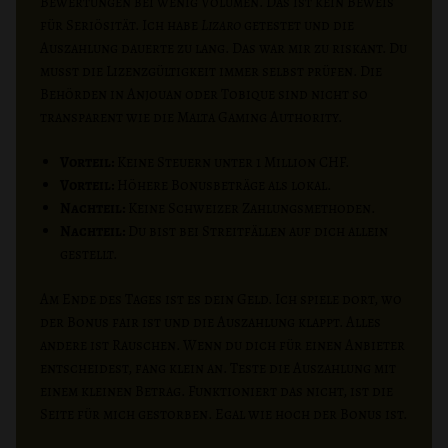
Bewertungen bei wenig Volumen. Das ist kein Beweis
für Seriösität. Ich habe
Lizaro
getestet und die
Auszahlung dauerte zu lang. Das war mir zu riskant. Du
musst die Lizenzgültigkeit immer selbst prüfen. Die
Behörden in Anjouan oder Tobique sind nicht so
transparent wie die Malta Gaming Authority.
Vorteil:
Keine Steuern unter 1 Million CHF.
Vorteil:
Höhere Bonusbeträge als lokal.
Nachteil:
Keine Schweizer Zahlungsmethoden.
Nachteil:
Du bist bei Streitfällen auf dich allein
gestellt.
Am Ende des Tages ist es dein Geld. Ich spiele dort, wo
der Bonus fair ist und die Auszahlung klappt. Alles
andere ist Rauschen. Wenn du dich für einen Anbieter
entscheidest, fang klein an. Teste die Auszahlung mit
einem kleinen Betrag. Funktioniert das nicht, ist die
Seite für mich gestorben. Egal wie hoch der Bonus ist.