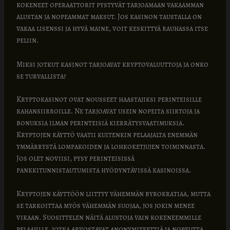
kokeneet operaattorit pystyvät tarjoamaan vakaamman
alustan ja nopeammat maksut. Jos kasinon taustalla on
vakaa lisenssi ja hyvä maine, voit keskittyä rauhassa itse
peliin.
Miksi jotkut kasinot tarjoavat kryptovaluuttoja ja onko
se turvallista?
Kryptokasinot ovat nousseet haastajiksi perinteisille
rahansiirroille. Ne tarjoavat usein nopeita siirtoja ja
bonuksia ilman perinteisiä kierrätysvaatimuksia.
Kryptojen käyttö vaatii kuitenkin pelaajalta enemmän
ymmärrystä lompakoiden ja lohkoketjujen toiminnasta.
Jos olet noviisi, pysy perinteisissä
pankkitunnistautumista hyödyntävissä kasinoissa.
Kryptojen käyttöön liittyy vähemmän byrokratiaa, mutta
se tarkoittaa myös vähemmän suojaa, jos jokin menee
vikaan. Suosittelen näitä alustoja vain kokeneemmille
pelaajille, jotka arvostavat anonymiteettiä ja nopeutta