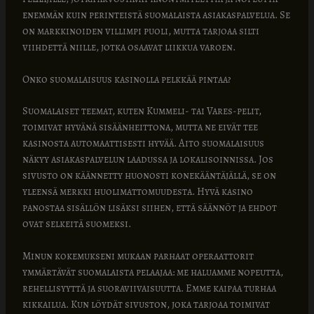
enemmän kuin perinteistä suomalaista asiakaspalvelua. Se
on markkinoiden villimpi puoli, mutta tarjoaa silti
viihdettä niille, jotka osaavat liikkua varoen.
Onko suomalaisuus kasinolla pelkkää pintaa?
Suomalaiset teemat, kuten Kummeli- tai Vares-pelit,
toimivat hyvänä sisäänheittona, mutta ne eivät tee
kasinosta automaattisesti hyvää. Aito suomalaisuus
näkyy asiakaspalvelun laadussa ja lokalisoinnissa. Jos
sivusto on käännetty huonosti konekääntäjällä, se on
yleensä merkki huolimattomuudesta. Hyvä kasino
panostaa sisällön lisäksi siihen, että säännöt ja ehdot
ovat selkeitä suomeksi.
Minun kokemukseni mukaan parhaat operaattorit
ymmärtävät suomalaista pelaajaa: me haluamme nopeutta,
rehellisyyttä ja suoraviivaisuutta. Emme kaipaa turhaa
kikkailua. Kun löydät sivuston, joka tarjoaa toimivat