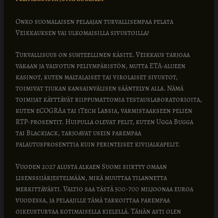
Onko suomalaisen pelaajan turvallisempaa pelata
Veikkauksen vai ulkomaisilla sivustoilla?
Turvallisuus on suhteellinen käsite. Veikkaus tarjoaa
vakaan ja valvotun peliympäristön, mutta ETA-alueen
kasinot, kuten maltalaiset tai virolaiset sivustot,
toimivat tiukan kansainvälisen sääntelyn alla. Nämä
toimijat käyttävät riippumattomia testauslaboratorioita,
kuten eCOGRAa tai iTech Labsia, varmistaakseen pelien
RTP-prosentit. Huipulla olevat pelit, kuten Ugga Bugga
tai Blackjack, tarjoavat usein parempaa
palautusprosenttia kuin perinteiset kivijalkapelit.
Vuoden 2027 alusta alkaen Suomi siirtyy omaan
lisenssijärjestelmään, mikä muuttaa tilannetta
merkittävästi. Valtio saa tästä 500-700 miljoonaa euroa
vuodessa, ja pelaajille tämä tarkoittaa parempaa
oikeusturvaa kotimaisella kielellä. Tähän asti olen