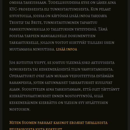
omissa taskuissaan. Todellisuudessa kyse on lähes aina
KYC-prosesseista eli tunnistautumisesta. Kun pelaat
sivustoilla, joissa on käytössä lisää infoa tarjoava
Trustly tai Brite, tunnistautuminen tapahtuu
pankkitunnuksilla jo talletuksen yhteydessä. Tämä
poistaa tarpeen manuaaliselle dokumenttien
tarkastukselle, jolloin voitot siirtyvät tilillesi usein
muutamassa minuutissa.
lisää infoa
Jos kotiutus viipyy, se johtuu yleensä joko aktiivisesta
bonuksesta tai keskeneräisestä tilin vahvistamisesta.
Operaattorit ovat lain mukaan velvoitettuja estämään
rahanpesua, joten satunnaiset tarkastukset kuuluvat
alaan. Suosittelen aina tarkistamaan, että olet täyttänyt
kierrätysvaatimukset ennen nostopyyntöä, sillä
keskeneräinen kierrätys on yleisin syy hylättyihin
nostoihin.
Miten Suomen parhaat kasinot eroavat tavallisista
pelipaikoista joita kokeilet