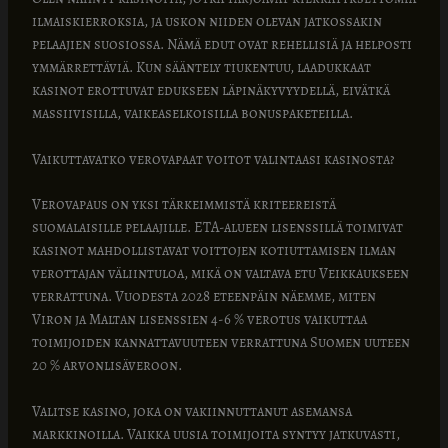
ilmaiskierroksia, ja uskon niiden olevan jatkossakin
pelaajien suosiossa. Nämä edut ovat rehellisiä ja helposti
ymmärrettäviä. Kun sääntely tiukentuu, laadukkaat
kasinot erottuvat edukseen läpinäkyvyydellä, eivätkä
massiivisilla, vaikeaselkoisilla bonuspaketeilla.
Vaikuttavatko verovapaat voitot valintaasi kasinosta?
Verovapaus on yksi tärkeimmistä kriteereistä
suomalaisille pelaajille. ETA-alueen lisenssillä toimivat
kasinot mahdollistavat voittojen kotiuttamisen ilman
verottajan väliintuloa, mikä on valtava etu Veikkaukseen
verrattuna. Vuodesta 2028 eteenpäin näemme, miten
Viron ja Maltan lisenssien 4-6 % verotus vaikuttaa
toimijoiden kannattavuuteen verrattuna Suomen uuteen
20 % arvonlisäveroon.
Valitse kasino, joka on vakiinnuttanut asemansa
markkinoilla. Vaikka uusia toimijoita syntyy jatkuvasti,