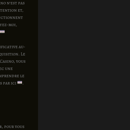
no n’est pas
étention et,
onctionnent
oyez-moi,
ficative au-
quisition. Le
 Casino, vous
ec une
omprendre le
s par ici
.
r, pour vous