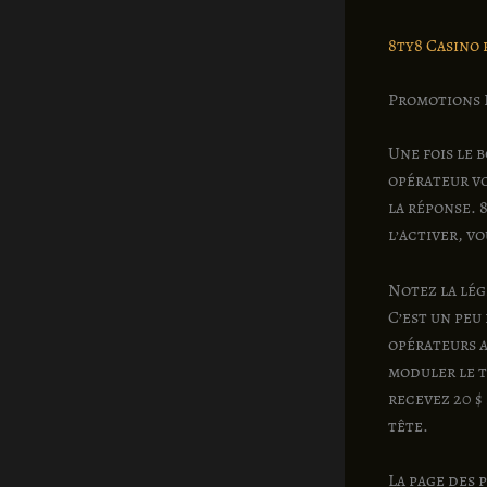
8ty8 Casino 
Promotions 
Une fois le 
opérateur vo
la réponse.
l’activer, v
Notez la lég
C’est un peu
opérateurs a
moduler le t
recevez 20 $ 
tête.
La page des 