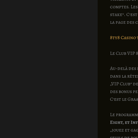
comptes. Les
stake“. C’es
la page des 
8ty8 Casino 
Le Club VIP 
Au-delà des 
dans la réte
„VIP Club“ d
des bonus pe
C’est le Graa
Le programme
Eight, et In
„jouez et ga
seuils de po