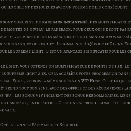
 qu’ils ciblent des joueurs avec un volume de jeu conséquent.
s sont concrets: du
rakeback instantané
, des multiplicateurs
 de montée de niveau. Le rakeback, pour ceux qui ne sont pas fa
ge de vos mises (ou de la marge brute du casino sur vos mises) 
e vous gagniez ou perdiez. Il commence à
2%
pour le Rising Ei
our le Supreme Eight. C’est un avantage significatif pour les g
le Eight, vous obtenez un multiplicateur de points de
1.5x
. Le
t le Supreme Eight à
3x
. Cela accélère votre progression dans l
preme Eight, vous avez même accès à un
VIP Host
. C’est là que l
é“ prend tout son sens, avec des offres et des récompenses „a
de jeu“. Les bonus VIP incluent des bonus hebdomadaires, mens
t du cashback, entre autres. C’est une approche complète pour
me value
.
 Opérationnel: Paiements et Sécurité