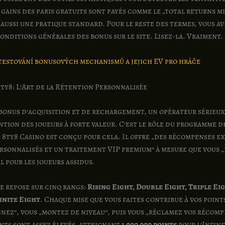
 gains des paris gratuits sont payés comme le „total returns m
t aussi une pratique standard. Pour le reste des termes, vous a
conditions générales des bonus sur le site. Lisez-la. Vraiment.
testování bonusových mechanismů a jejich EV pro hráče
8ty8: L’Art de la Rétention Personnalisée
bonus d’acquisition et de rechargement, un opérateur sérieux
ntion des joueurs à forte valeur. C’est le rôle du programme de
e 8ty8 Casino est conçu pour cela. Il offre „des récompenses ex
rsonnalisés et un traitement VIP premium“ à mesure que vous „
l pour les joueurs assidus.
 repose sur cinq rangs:
Rising Eight, Double Eight, Triple Ei
finite Eight
. Chaque mise que vous faites contribue à vos point
gnez“, vous „montez de niveau“, puis vous „réclamez vos récomp
ints sont assez élevés, atteignant
1 000 000 points
pour l’Infini