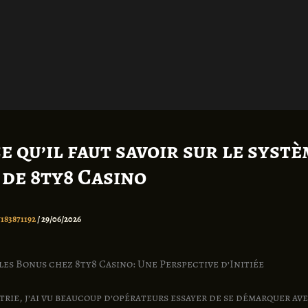
e qu’il faut savoir sur le syst
 de 8ty8 Casino
183871192
/
29/06/2026
les Bonus chez 8ty8 Casino: Une Perspective d’Initiée
trie, j’ai vu beaucoup d’opérateurs essayer de se démarquer ave