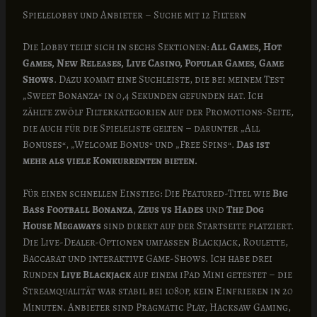
Spielelobby und Anbieter – Suche mit 12 Filtern
Die Lobby teilt sich in sechs Sektionen:
All Games, Hot
Games, New Releases, Live Casino, Popular Games, Game
Shows
. Dazu kommt eine Suchleiste, die bei meinem Test
„Sweet Bonanza“ in 0,4 Sekunden gefunden hat. Ich
zählte zwölf Filterkategorien auf der Promotions-Seite,
die auch für die Spieleliste gelten – darunter „All
Bonuses“, „Welcome Bonus“ und „Free Spins“.
Das ist
mehr als viele Konkurrenten bieten.
Für einen schnellen Einstieg: Die Featured-Titel wie
Big
Bass Football Bonanza
,
Zeus vs Hades
und
The Dog
House Megaways
sind direkt auf der Startseite platziert.
Die Live-Dealer-Optionen umfassen Blackjack, Roulette,
Baccarat und interaktive Game-Shows. Ich habe drei
Runden
Live Blackjack
auf einem iPad Mini getestet – die
Streamqualität war stabil bei 1080p, kein Einfrieren in 20
Minuten. Anbieter sind Pragmatic Play, Hacksaw Gaming,