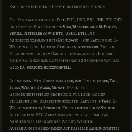
Zahlungsmethoden – Krypto unter einer Stunde
Das System unterstützt Fiat (EUR, USD, BRL, INR, JPY, CNY)
und Krypto. Einzahlungen:
Visa/Mastercard, MiFinity,
Skrill, Neteller
sowie
BTC, USDT, ETH
. Die
Mindesteinzahlung beträgt
$10/€10
– für Karten und E-
Wallets gleich. Interne Gebühren:
kostenlos
. Externe
Gebühren werden im Cashier klar angezeigt. Ich habe
eine Visa-Einzahlung getestet: nach 8 Sekunden war das
Geld da.
Verdikt: blitzschnell.
Ausnahmen: Min. Auszahlung
$20/€20
. Limits:
$2.500/Tag,
$7.500/Woche, $15.000/Monat
. Das ist für
Gelegenheitsspieler großzügig, für High-Roller
vielleicht eng. Bearbeitungszeiten: Karten
1–3 Tage
, E-
Wallets
unter 24 Stunden
, Krypto
unter einer Stunde
.
Ich habe eine BTC-Auszahlung beantragt – nach 45
Minuten war sie in meiner Wallet. Wichtig:
Auszahlungen gehen immer auf dasselbe Zahlungsmittel