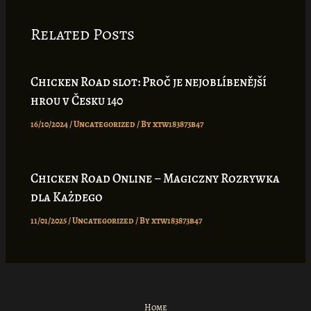
Related Posts
Chicken Road slot: Proč je nejoblíbenější
hrou v Česku 140
16/10/2024
/
Uncategorized
/ By
xtw183873b47
Chicken Road Online – Magiczny Rozrywka
dla Każdego
11/01/2025
/
Uncategorized
/ By
xtw183873b47
Home