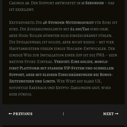
Casinos ab. Der Support antwortet in
15 Sekunden
– das
ist exzellent.
Kritikpunkte: Die
48-Stunden-Nutzungsfrist
für Boni ist
kurz. Die Auszahlungslimits mit
$2.500/Tag
sind okay,
aber High-Roller könnten sich eingeschränkt fühlen.
Die Spielauswahl ist solide, aber nicht riesig – mit vier
Hauptanbietern fehlen einige Nischen-Entwickler. Der
einzige Weg zur Installation einer App ist die PWA – kein
nativer Store-Eintrag.
Verdikt: Eine solide, mobile-
first Plattform mit starkem VIP-System und schnellem
Support, aber mit kleinen Einschränkungen bei Bonus-
Zeitfenstern und Limits.
Wer Wert auf klare UX,
sofortige Rakeback und Krypto-Zahlungen legt, wird
hier fündig.
PREVIOUS
NEXT