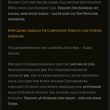
Nolimit City und Online Games. Alle nutzen zertifizierte
RNGs oder sind provably fair.
Verdikt: Die Auswahl ist
solide, aber nicht riesig – dafür sind die Top-Provider
vertreten.
8ty8 Casino Análisis Un Competidor Directo con Ofertas
Agresivas
Willkommensbonus und laufende Aktionen – Klare
Zahlen
Der erste Einzahlungsbonus liegt bei
100% bis zu $100
.
Mindesteinzahlung:
$10
. Die Umsatzbedingungen
betragen
30x
. Das ist branchenüblich, nicht besonders
hoch. Ich habe den Bonus in einer Testumgebung
simuliert: Du musst den Bonus innerhalb von
48 Stunden
nach Gutschrift nutzen. Das ist kurz, also plan deine
Spielzeit.
Verdikt: 48 Stunden sind knapp – setz dir einen
Timer.