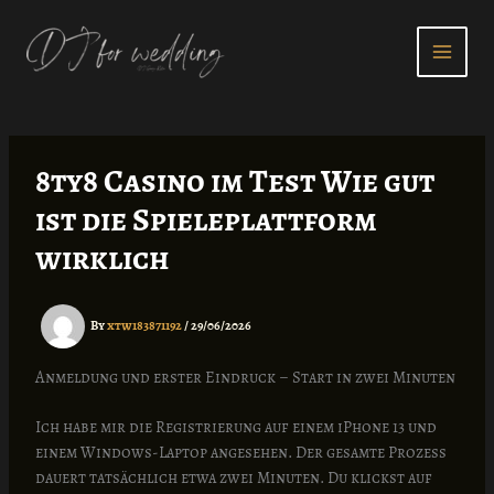
Skip
to
content
8ty8 Casino im Test Wie gut
ist die Spieleplattform
wirklich
By
xtw183871192
/
29/06/2026
Anmeldung und erster Eindruck – Start in zwei Minuten
Ich habe mir die Registrierung auf einem iPhone 13 und
einem Windows-Laptop angesehen. Der gesamte Prozess
dauert tatsächlich etwa zwei Minuten. Du klickst auf