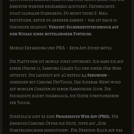
Anbieter werden regelmäßig auditiert. Datenschutz
folgt globalen Standards. Du musst deine E-Mail
bestätigen, bevor du abheben kannst – das ist nach 30
Sekunden erledigt.
Verdikt: Sicherheitstechnisch auf
dem Niveau eines mittelgroßen Fintechs.
Mobile Erfahrung und PWA – Kein App-Store nötig
Die Plattform ist mobile-first optimiert. Ich habe sie auf
einem iPhone 13, Samsung Galaxy S23 und einem iPad Mini
getestet. Die Ladezeit auf 4G betrug
2,1 Sekunden
–
gemessen mit Chrome DevTools. Das Sidebar-Menü wird
auf mobilen Geräten zu einem Hamburger-Icon. Die
Suchleiste bleibt zugänglich, die Filter funktionieren
per Touch.
Zusätzlich gibt es eine
Progressive Web App (PWA)
. Für
Android/Chrome: Öffne die Seite, tippe auf „Zum
Startbildschirm hinzufügen“. Für Desktop: Klick auf das