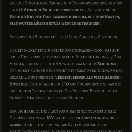
wie die Einzahlung. Nach einem Passwortwechsel gibt es
eine
48-Stunden-Sicherheitssperre
für Auszahlungen.
Verdikt: Krypto-Fans kommen hier voll auf ihre Kosten,
Fiat-Nutzer müssen etwas Geduld mitbringen.
Support und Sicherheit – 24/7 Live-Chat in 15 Sekunden
Der Live-Chat ist ein gelbes Sprechblasen-Icon, das auf
jeder Unterseite sichtbar bleibt. Ich habe ihn um 3:15 Uhr
morgens getestet – die Antwort kam nach
15 Sekunden
.
Der Agent konnte mir sofort die Umsatzbedingungen des
Reload-Bonus nennen.
Verdikt: besser als viele Banken-
Hotlines.
Es gibt auch ein FAQ mit Suchfunktion, das die
häufigsten Fragen abdeckt. Der Support-Bereich ist im
Sidebar-Menü verlinkt – kein Suchen.
Zur Sicherheit: Die Plattform hat eine internationale
Glücksspiellizenz. KYC wird erst ab Auszahlungen über
€2.000
fällig – oder wenn das System verdächtige
Aktivitäten erkennt. Alle Spiele sind zertifiziert und die