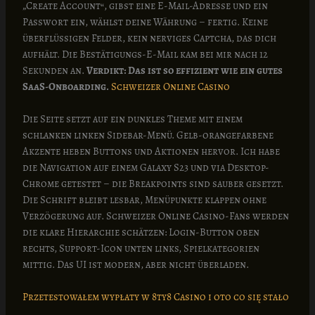
„Create Account“, gibst eine E-Mail-Adresse und ein
Passwort ein, wählst deine Währung – fertig. Keine
überflüssigen Felder, kein nerviges Captcha, das dich
aufhält. Die Bestätigungs-E-Mail kam bei mir nach 12
Sekunden an.
Verdikt: Das ist so effizient wie ein gutes
SaaS-Onboarding.
Schweizer Online Casino
Die Seite setzt auf ein dunkles Theme mit einem
schlanken linken Sidebar-Menü. Gelb-orangefarbene
Akzente heben Buttons und Aktionen hervor. Ich habe
die Navigation auf einem Galaxy S23 und via Desktop-
Chrome getestet – die Breakpoints sind sauber gesetzt.
Die Schrift bleibt lesbar, Menüpunkte klappen ohne
Verzögerung auf. Schweizer Online Casino-Fans werden
die klare Hierarchie schätzen: Login-Button oben
rechts, Support-Icon unten links, Spielkategorien
mittig. Das UI ist modern, aber nicht überladen.
Przetestowałem wypłaty w 8ty8 Casino i oto co się stało