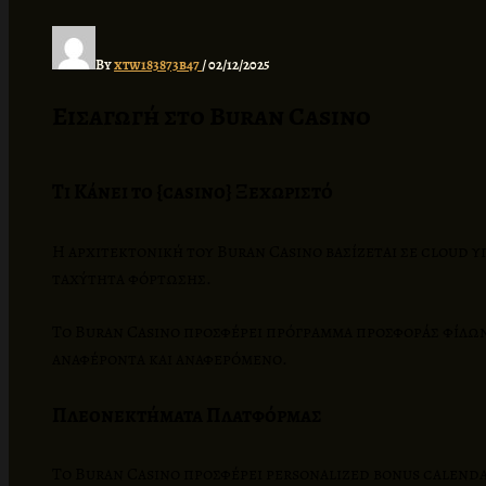
By
xtw183873b47
/
02/12/2025
Εισαγωγή στο Buran Casino
Τι Κάνει το {casino} Ξεχωριστό
Η αρχιτεκτονική του Buran Casino βασίζεται σε cloud υ
ταχύτητα φόρτωσης.
Το Buran Casino προσφέρει πρόγραμμα προσφοράς φίλων (
αναφέροντα και αναφερόμενο.
Πλεονεκτήματα Πλατφόρμας
Το Buran Casino προσφέρει personalized bonus calendar