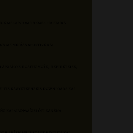
ce με custom themes για ειδικά
α με μεγάλα sportive και
ι αρχαίους πολιτισμούς, περιπέτειες,
ει τις καθυστερήσεις downloads και
ς και διασφαλίζει ότι κανένα
ορη δράση με instant payouts και