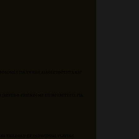
ποδομές για υψηλή διαθεσιμότητα και
refer-a-friend) με επιβραβεύσεις για
s tailored σε individual playing