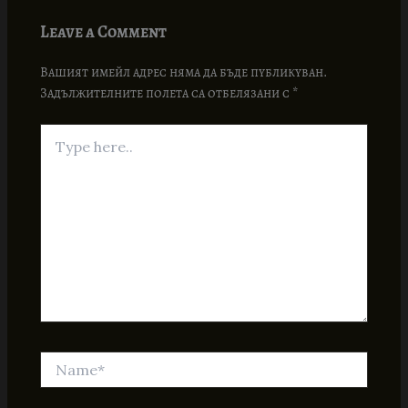
Leave a Comment
Вашият имейл адрес няма да бъде публикуван.
Задължителните полета са отбелязани с
*
Type
here..
Name*