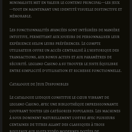
minimaliste met en valeur le contenu principal—les jeux
—tout en maintenant une identité visuelle distinctive et
mémorable.
Les fonctionnalités avancées sont intégrées de manière
intuitive, permettant aux joueurs de personnaliser leur
expérience selon leurs préférences. Le compte
utilisateur offre un accès centralisé à l’historique des
transactions, aux bonus actifs et aux paramètres de
sécurité. legiano Casino a su trouver le juste équilibre
entre simplicité d’utilisation et richesse fonctionnelle.
Catalogue de Jeux Disponibles
Le catalogue ludique constitue le cœur vibrant de
legiano Casino, avec une bibliothèque impressionnante
couvrant toutes les catégories populaires. Les machines
à sous dominent naturellement l’offre avec plusieurs
centaines de titres allant des classiques à trois
rouleaux aux slots vidéo modernes dotées de