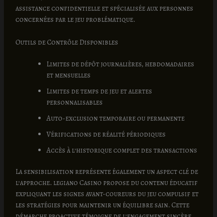
assistance confidentielle et spécialisée aux personnes
concernées par le jeu problématique.
Outils de Contrôle Disponibles
Limites de dépôt journalières, hebdomadaires
et mensuelles
Limites de temps de jeu et alertes
personnalisables
Auto-exclusion temporaire ou permanente
Vérifications de réalité périodiques
Accès à l’historique complet des transactions
La sensibilisation représente également un aspect clé de
l’approche. legiano Casino propose du contenu éducatif
expliquant les signes avant-coureurs du jeu compulsif et
les stratégies pour maintenir un équilibre sain. Cette
démarche proactive témoigne de l’engagement sincère