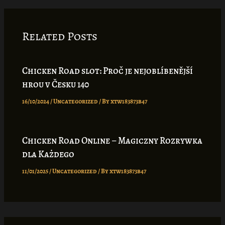
Related Posts
Chicken Road slot: Proč je nejoblíbenější
hrou v Česku 140
16/10/2024
/
Uncategorized
/ By
xtw183873b47
Chicken Road Online – Magiczny Rozrywka
dla Każdego
11/01/2025
/
Uncategorized
/ By
xtw183873b47