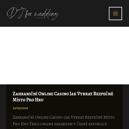
Skip
to
content
Zahraniční Online Casino
Zahraniční Online Casino Jak Vybrat Bezpečné
Místo Pro Hru
25/05/2026
Zahraniční Online Casino: Jak Vybrat Bezpečné Místo
Pro Hru Trh s online hazardem v České republice