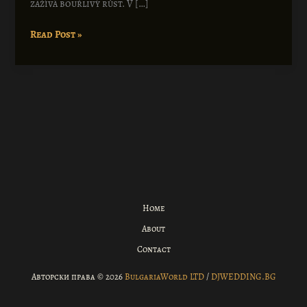
zažívá bouřlivý růst. V […]
Zahraniční
Read Post »
Online
Casino
Jak
Vybrat
Bezpečné
Místo
Pro
Hru
Home
About
Contact
Авторски права © 2026
BulgariaWorld LTD
/
DJWEDDING.BG