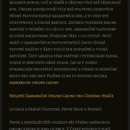
miliardy korun, což je téměř o třetinu více než předchozí
rok. Online kasina tvoří více než polovinu celkových
příjmů provozovatelů hazardních her, a to díky své
dostupnosti a široké nabídce. Zatímco tuzemská kasina
nabízejí v průměru 300 až 500 her, zahraniční platformy
se pyšní knihovnami čítajícími přes 3 000 titulů. Noví
hráči u zahraničních provozovatelů často získají
vstupní balíčky v řádu tisíců eur doplněné o volná
zatočení. Tato lákadla však skrývají i potenciální rizika,
pokud si nebudete dávat pozor. Jak se v tomto
dynamickém prostředí zorientovat a vybrat si bezpečné
místo pro vaši hru? Pojďme se na to podívat zblízka.
zahranicni online casino
Nejlepší Zahraniční Online Casino pro Českého Hráče
Licence a Právní Ukotvení: První Krok k Bezpečí
První a nejdůležitější otázkou při výběru jakéhokoli
online kasina je jeho licence. V České republice platí