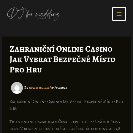
Skip
to
content
Zahraniční Online Casino
Jak Vybrat Bezpečné Místo
Pro Hru
By
xtw183871192
/
25/05/2026
Zahraniční Online Casino: Jak Vybrat Bezpečné Místo Pro
Hru
Trh s online hazardem v České republice zažívá bouřlivý
růst. V roce 2023 čeští hráči prosázeli úctyhodných 53,8