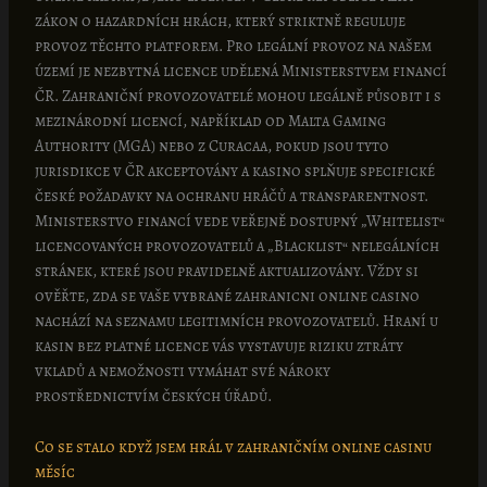
zákon o hazardních hrách, který striktně reguluje
provoz těchto platforem. Pro legální provoz na našem
území je nezbytná licence udělená Ministerstvem financí
ČR. Zahraniční provozovatelé mohou legálně působit i s
mezinárodní licencí, například od Malta Gaming
Authority (MGA) nebo z Curacaa, pokud jsou tyto
jurisdikce v ČR akceptovány a kasino splňuje specifické
české požadavky na ochranu hráčů a transparentnost.
Ministerstvo financí vede veřejně dostupný „Whitelist“
licencovaných provozovatelů a „Blacklist“ nelegálních
stránek, které jsou pravidelně aktualizovány. Vždy si
ověřte, zda se vaše vybrané zahranicni online casino
nachází na seznamu legitimních provozovatelů. Hraní u
kasin bez platné licence vás vystavuje riziku ztráty
vkladů a nemožnosti vymáhat své nároky
prostřednictvím českých úřadů.
Co se stalo když jsem hrál v zahraničním online casinu
měsíc