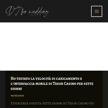
Skip
to
content
Tesor Casino
Ho testato la velocità di caricamento e
l’interfaccia mobile di Tesor Casino per sette
giorni
05/06/2026
Esperienza diretta: Sette giorni su Tesor Casino Ho