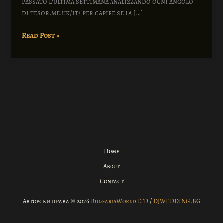
passato l’ultima settimana analizzando ogni angolo
di tesor.me.uk/it/ per capire se la […]
Ho
Read Post »
testato
la
velocità
di
caricamento
e
l’interfaccia
mobile
di
Tesor
Home
Casino
About
per
Contact
sette
giorni
Авторски права © 2026
BulgariaWorld LTD
/
DJWEDDING.BG