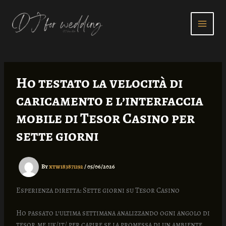
Skip
to
content
Ho testato la velocità di
caricamento e l’interfaccia
mobile di Tesor Casino per
sette giorni
By
xtw183871192
/
05/06/2026
Esperienza diretta: Sette giorni su Tesor Casino
Ho passato l’ultima settimana analizzando ogni angolo di
tesor.me.uk/it/ per capire se la promessa di un ambiente