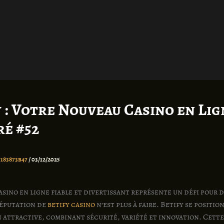
 : Votre Nouveau Casino en Lig
ré #52
183873b47
/
03/12/2025
asino en ligne fiable et divertissant représente un défi pour
réputation de
betify casino
n’est plus à faire. Betify se positi
 attractive, combinant sécurité, variété et innovation. Cette