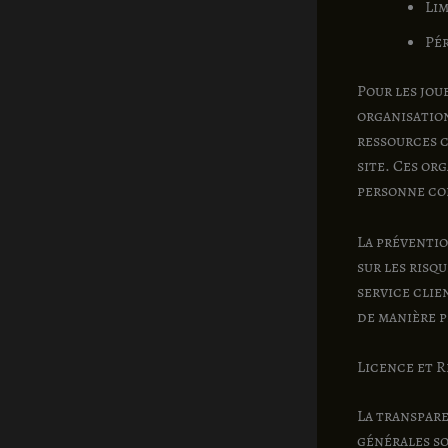
Lim
Pé
Pour les jou
organisation
ressources
site. Ces or
personne con
La préventio
sur les risq
service clie
de manière p
Licence et R
La transpare
générales so