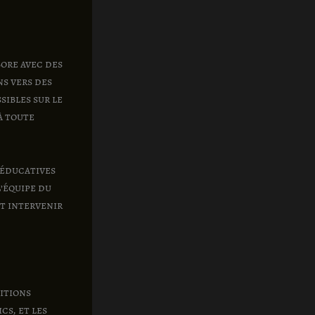
bore avec des
ns vers des
sibles sur le
à toute
 éducatives
L’équipe du
ut intervenir
itions
cs, et les