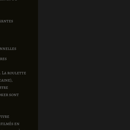
ivantes
onnelles
ires
. La roulette
caine),
ffre
poker sont
vivre
 filmés en