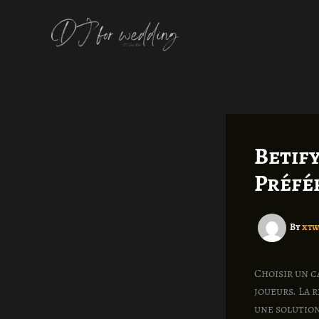
Skip
to
content
Betify
Préfé
By
xtw
Choisir un c
joueurs. La 
une solution