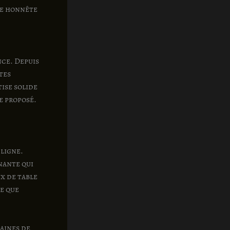
he honnête
nce. Depuis
tes
tise solide
ce proposé.
 ligne.
nante qui
ux de table
ée que
taines de