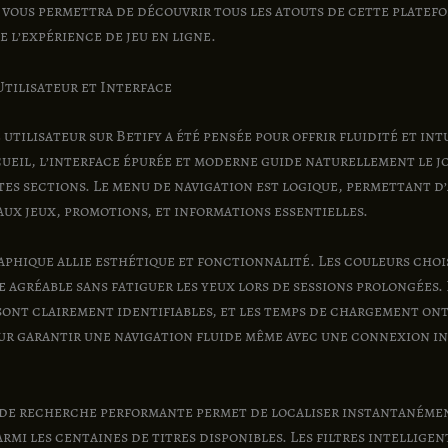
vous permettra de découvrir tous les atouts de cette platefo
 l’expérience de jeu en ligne.
tilisateur et Interface
 utilisateur sur Betify a été pensée pour offrir fluidité et int
cueil, l’interface épurée et moderne guide naturellement le j
tes sections. Le menu de navigation est logique, permettant d
ux jeux, promotions, et informations essentielles.
aphique allie esthétique et fonctionnalité. Les couleurs choi
 agréable sans fatiguer les yeux lors de sessions prolongées.
sont clairement identifiables, et les temps de chargement ont
ur garantir une navigation fluide même avec une connexion i
 de recherche performante permet de localiser instantanémen
armi les centaines de titres disponibles. Les filtres intelligen