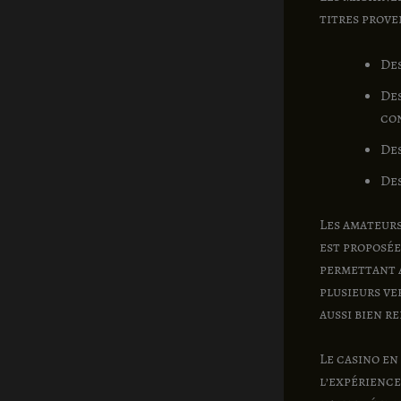
titres prove
Des
Des
co
Des
Des
Les amateurs
est proposée
permettant a
plusieurs ve
aussi bien r
Le casino en
l’expérience