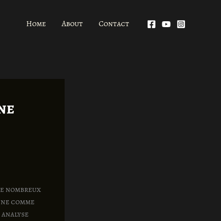
Home
About
Contact
ne
 de nombreux
onne comme
 analyse