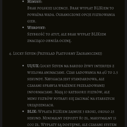
Minusy:
Brak polskiej licencji. Brak wypłat BLIKiem to
poważna wada. Ograniczone opcje filtrowania
gier.
Werdykt:
Szybkość to atut, ale brak wypłat BLIKiem
znacząco obniża ocenę.
4. Lucky Seven (Przykład Platformy Zagranicznej)
UI/UX:
Lucky Seven ma bardzo żywy interfejs z
wieloma animacjami. Czas ładowania na 4G to 2.5
sekundy. Navigacja jest standardowa, ale
czasami sprawia wrażenie przeładowanej
informacjami. Mają 10 kategorii filtrów, ale
menu filtrów potrafi się zacinać na starszych
urządzeniach.
BLIK:
Wpłata BLIKiem zajmuje 3 kroki, około 25
sekund. Minimalny depozyt 80 zł, maksymalny 15
000 zł. Wypłaty są dostępne, ale czasami system