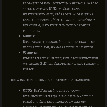
Elegancki design. Intuicyjna nawigacja. Bardzo
szybkie wypłaty BLIKiem. Skuteczna
wyszukiwarka gier, która działa idealnie na
każdej platformie. Mobile layout jest spójny z
desktopem, wszystkie elementy zachowują
proporcje.
Minusy:
Brak polskiej licencji. Proces rejestracji jest
nieco zbyt długi, wymaga zbyt wielu danych.
Werdykt:
Jeden z lepszych interfejsów, z błyskawicznymi
wypłatami BLIKiem. Szkoda, że nie jest legalny w
Polsce.
6. BetWinner Pro (Przykład Platformy Zagranicznej)
UI/UX:
BetWinner Pro ma sportowy,
dynamiczny interfejs, z naciskiem na szybkie
przejścia. Czas ładowania to 1.9 sekundy.
Nawigacja jest typowa dla bukmacherów, co