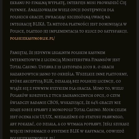
ekranu po finalną wypłatę, interfejs musi prowadzić Cię
płynnie. Analizowałem wiele opcji dostępnych dla
polskich graczy, zwracając szczególną uwagę na
integrację BLIKA. Ta metoda płatności jest dominująca w
Polsce, dlatego jej implementacja to klucz do satysfakcji.
polskiekasynoblik.pl/
Pamiętaj, że jedynym legalnym polskim kasynem
internetowym z licencją Ministerstwa Finansów jest
Total Casino. Ustawa z 19 listopada 2009 r. o grach
hazardowych jasno to określa. Wszelkie inne platformy,
które akceptują BLIK, działają bez polskiej licencji, co
wiąże się z pewnym ryzykiem dla gracza. Mimo to, wielu
Polaków korzysta z tych zagranicznych opcji, o czym
świadczy badanie CBOS, wskazujące, że 64% graczy nie
zdaje sobie sprawy z monopolu Total Casino. Moim celem
jest ocena ich UI/UX, niezależnie od statusu prawnego,
aby pokazać, co działa, a co wymaga poprawy. Jeśli szukasz
więcej informacji o systemie BLIK w kasynach, odwiedź
polskiekasynoblik.pl/.