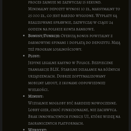
proces zajmuje mi zazwyczaj 15 sekund.
Minimalny depozyt wynosi 10 zł, maksymalny to
25 000 zł, co jest bardzo wygodne. Wypłaty są
realizowane sprawnie, zazwyczaj w ciągu 24
godzin na polskie konta bankowe.
Bonusy/Funkcje:
Oferują bonus powitalny z
darmowymi spinami i dopłatą do depozytu. Mają
też program lojalnościowy.
Plusy:
Jedyne legalne kasyno w Polsce. Bezpieczne
transakcje BLIK. Stabilne działanie na różnych
urządzeniach. Dobrze zoptymalizowany
mobilny layout, z ikonami odpowiedniej
wielkości.
Minusy:
Wizualnie mogłoby być bardziej nowoczesne.
Lobby gier, choć funkcjonalne, nie zachwyca.
Brak innowacyjnych funkcji UI, które widzę na
zagranicznych platformach.
Werdykt: