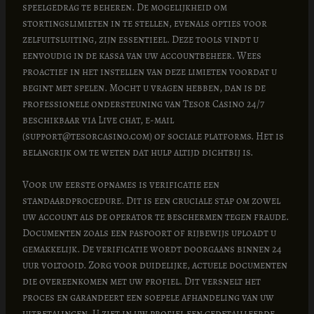
speelgedrag te beheren. De mogelijkheid om
stortingslimieten in te stellen, evenals opties voor
zelfuitsluiting, zijn essentieel. Deze tools vindt u
eenvoudig in de kassa van uw accountbeheer. Wees
proactief in het instellen van deze limieten voordat u
begint met spelen. Mocht u vragen hebben, dan is de
professionele ondersteuning van Tesor Casino 24/7
beschikbaar via Live chat, e-mail
(support@tesorcasino.com) of sociale platforms. Het is
belangrijk om te weten dat hulp altijd dichtbij is.
Voor uw eerste opnames is verificatie een
standaardprocedure. Dit is een cruciale stap om zowel
uw account als de operator te beschermen tegen fraude.
Documenten zoals een paspoort of rijbewijs uploadt u
gemakkelijk. De verificatie wordt doorgaans binnen 24
uur voltooid. Zorg voor duidelijke, actuele documenten
die overeenkomen met uw profiel. Dit versnelt het
proces en garandeert een soepele afhandeling van uw
uitbetalingen. U ziet in uw profiel een gedetailleerde