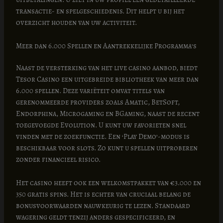
transactie- en spelgeschiedenis. Dit helpt u bij het
overzicht houden van uw activiteit.
Meer dan 6.000 Spellen en Aantrekkelijke Programma’s
Naast de versterking van het live casino aanbod, biedt
Tesor Casino een uitgebreide bibliotheek van meer dan
6.000 spellen. Deze variëteit omvat titels van
gerenommeerde providers zoals Amatic, BetSoft,
Endorphina, Microgaming en BGaming, naast de recent
toegevoegde Evolution. U kunt uw favorieten snel
vinden met de zoekfunctie. Een ‘Play Demo’-modus is
beschikbaar voor slots. Zo kunt u spellen uitproberen
zonder financieel risico.
Het casino heeft ook een welkomstpakket van €3.000 en
350 gratis spins. Het is echter van cruciaal belang de
bonusvoorwaarden nauwkeurig te lezen. Standaard
wagering geldt tenzij anders gespecificeerd, en