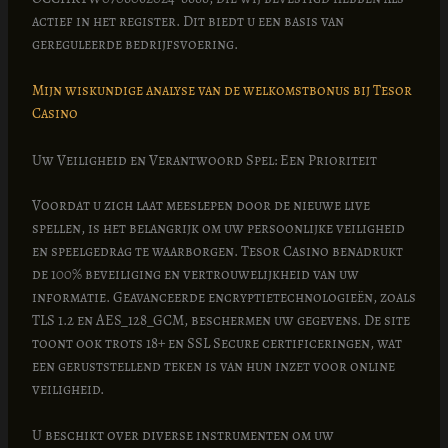
actief in het register. Dit biedt u een basis van
gereguleerde bedrijfsvoering.
Mijn wiskundige analyse van de welkomstbonus bij Tesor
Casino
Uw Veiligheid en Verantwoord Spel: Een Prioriteit
Voordat u zich laat meeslepen door de nieuwe live
spellen, is het belangrijk om uw persoonlijke veiligheid
en speelgedrag te waarborgen. Tesor Casino benadrukt
de 100% beveiliging en vertrouwelijkheid van uw
informatie. Geavanceerde encryptietechnologieën, zoals
TLS 1.2 en AES_128_GCM, beschermen uw gegevens. De site
toont ook trots 18+ en SSL Secure certificeringen, wat
een geruststellend teken is van hun inzet voor online
veiligheid.
U beschikt over diverse instrumenten om uw