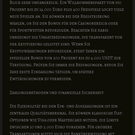
Blick sehr umfangreich. Ein Willkommenspaket von 550
Prozent bis zu 14.000 Euro plus 400 Freispiele lockt viele
neue Spieler an. Sie können bei der Registrierung
wählen, ob Sie den Bonus für den Casinobereich oder
für Sportwetten bevorzugen. Beachten Sie dabei
unbedingt die Umsatzbedingungen, die transparent vor
der Aktivierung gelistet sind. Wenn Sie
Kryptowährungen bevorzugen, steht Ihnen ein
spezieller Bonus von 200 Prozent bis zu 4.000 USDT zur
Verfügung. Prüfen Sie immer die Bedingungen, bevor Sie
Ihre erste Einzahlung tätigen, um spätere
Enttäuschungen zu vermeiden.
Zahlungsmethoden und finanzielle Sicherheit
Die Flexibilität bei den Ein- und Auszahlungen ist ein
zentrales Qualitätsmerkmal. Sie können klassische Fiat-
Optionen wie Visa oder Mastercard nutzen, die Limits
zwischen 10 und 2.000 Euro vorsehen. Für größere
Transaktionen bietet sich die Banküberweisung mit