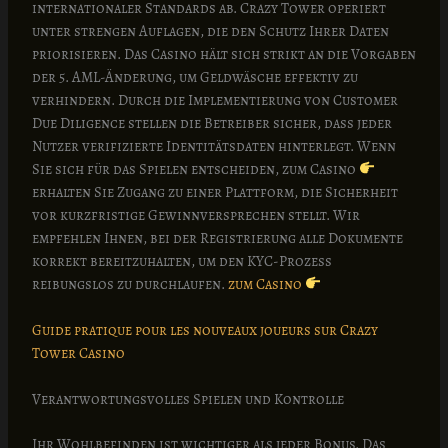
internationaler Standards ab. Crazy Tower operiert
unter strengen Auflagen, die den Schutz Ihrer Daten
priorisieren. Das Casino hält sich strikt an die Vorgaben
der 5. AML-Änderung, um Geldwäsche effektiv zu
verhindern. Durch die Implementierung von Customer
Due Diligence stellen die Betreiber sicher, dass jeder
Nutzer verifizierte Identitätsdaten hinterlegt. Wenn
Sie sich für das Spielen entscheiden, zum Casino
erhalten Sie Zugang zu einer Plattform, die Sicherheit
vor kurzfristige Gewinnversprechen stellt. Wir
empfehlen Ihnen, bei der Registrierung alle Dokumente
korrekt bereitzuhalten, um den KYC-Prozess
reibungslos zu durchlaufen.
zum Casino
Guide pratique pour les nouveaux joueurs sur Crazy
Tower Casino
Verantwortungsvolles Spielen und Kontrolle
Ihr Wohlbefinden ist wichtiger als jeder Bonus. Das