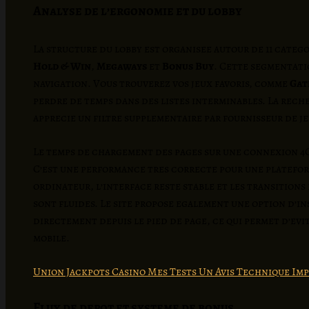
Analyse de l’ergonomie et du lobby
La structure du lobby est organisee autour de 11 cate
Hold & Win
,
Megaways
et
Bonus Buy
. Cette segmentati
navigation. Vous trouverez vos jeux favoris, comme
Gat
perdre de temps dans des listes interminables. La reche
apprecie un filtre supplementaire par fournisseur de j
Le temps de chargement des pages sur une connexion 4G
C’est une performance tres correcte pour une platefor
ordinateur, l’interface reste stable et les transitions
sont fluides. Le site propose egalement une option d’i
directement depuis le pied de page, ce qui permet d’evi
mobile.
Union Jackpots Casino Mes Tests Un Avis Technique Im
Flux de depot et systeme de bonus