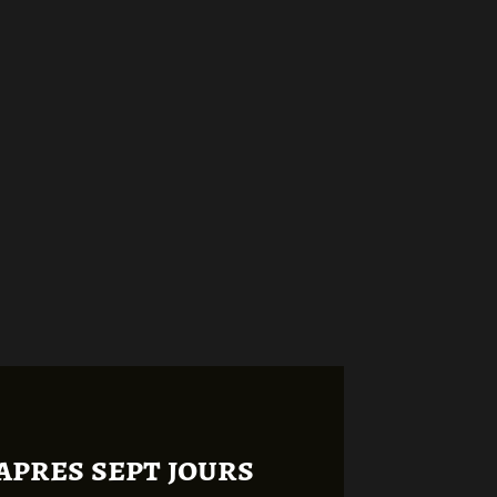
pres sept jours