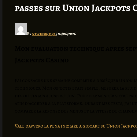
passes sur Union Jackpots 
By
xtw183871192
/
04/06/2026
Mon evaluation technique apres sept
Jackpots Casino
J’ai consacre une semaine complete a disséquer Union J
techniques. Mon objectif etait simple: mesurer la fluid
des outils mis a disposition. Pour commencer votre prop
afin d’acceder a la plateforme. Durant mes tests, j’ai u
comparer la reponse des menus et la vitesse de charge
Vale davvero la pena iniziare a giocare su Union Jackpo