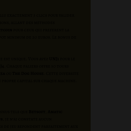
llu exactement 3 clics pour valider
tions, allant des methodes
itcoin
pour ceux qui preferent la
pot minimum de 20 euros. Le bonus de
e est unique. Vous avez
UNJ1
pour le
J4
. Chaque paliers offre 50 tours
nza
ou
The Dog House
. Cette diversite
e propre capital sur chaque machine.
nnus tels que
Betsoft
,
Amatic
us
, je n’ai constate aucun
es de jeu repondent parfaitement aux