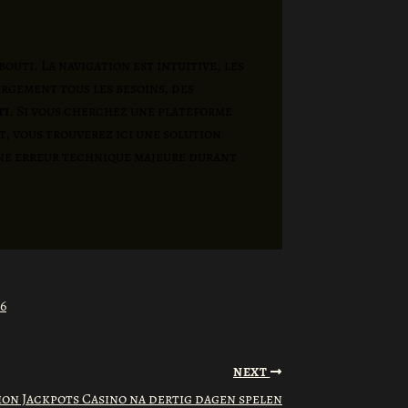
outi. La navigation est intuitive, les
argement tous les besoins, des
ti
. Si vous cherchez une plateforme
nt, vous trouverez ici une solution
une erreur technique majeure durant
6
NEXT
ion Jackpots Casino na dertig dagen spelen