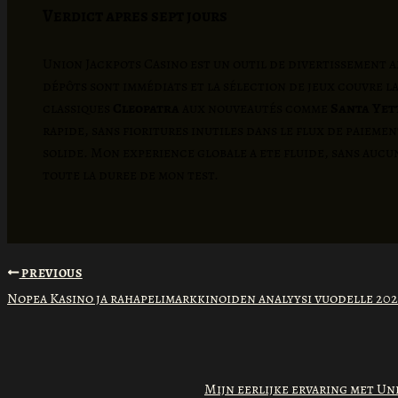
Verdict apres sept jours
Union Jackpots Casino est un outil de divertissement ab
dépôts sont immédiats et la sélection de jeux couvre l
classiques
Cleopatra
aux nouveautés comme
Santa Yet
rapide, sans fioritures inutiles dans le flux de paieme
solide. Mon experience globale a ete fluide, sans auc
toute la duree de mon test.
PREVIOUS
Nopea Kasino ja rahapelimarkkinoiden analyysi vuodelle 202
Mijn eerlijke ervaring met Un