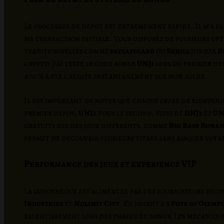
Le processus de depot est extremement rapide. Il m’a fa
ma transaction initiale. Vous disposez de plusieurs op
traditionnelles comme
paysafecard
ou
Skrill
jusqu’a
B
crypto. J’ai teste le code bonus
UNJ1
lors du premier de
400 % a ete credite instantanement sur mon solde.
Il est important de noter que chaque offre de bienvenu
premier depot,
UNJ2
pour le second, suivi de
UNJ3
et
UN
gratuits sur des jeux differents, comme
Big Bass Bona
permet de decouvrir plusieurs titres sans risquer votr
Performance des jeux et experience VIP
La ludotheque est alimentee par des fournisseurs reco
Industries
et
Nolimit City
. En jouant a
3 Pots of Olymp
ralentissement lors des phases de bonus. Les mecaniqu