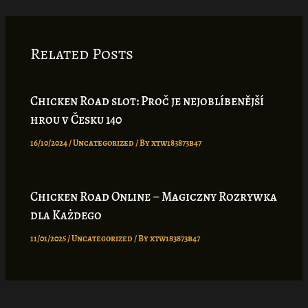
Related Posts
Chicken Road slot: Proč je nejoblíbenější
hrou v Česku 140
16/10/2024
/
Uncategorized
/ By
xtw183873b47
Chicken Road Online – Magiczny Rozrywka
dla Każdego
11/01/2025
/
Uncategorized
/ By
xtw183873b47