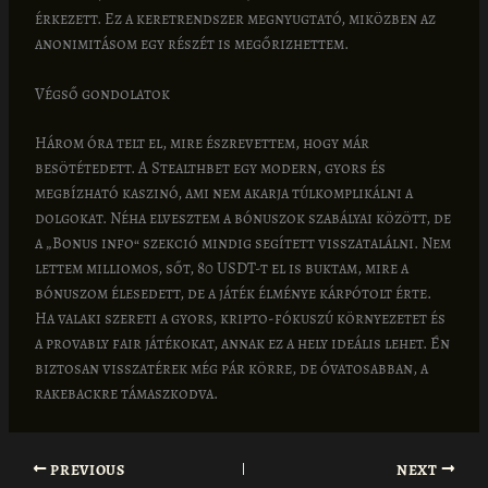
érkezett. Ez a keretrendszer megnyugtató, miközben az
anonimitásom egy részét is megőrizhettem.
Végső gondolatok
Három óra telt el, mire észrevettem, hogy már
besötétedett. A Stealthbet egy modern, gyors és
megbízható kaszinó, ami nem akarja túlkomplikálni a
dolgokat. Néha elvesztem a bónuszok szabályai között, de
a „Bonus info“ szekció mindig segített visszatalálni. Nem
lettem milliomos, sőt, 80 USDT-t el is buktam, mire a
bónuszom élesedett, de a játék élménye kárpótolt érte.
Ha valaki szereti a gyors, kripto-fókuszú környezetet és
a provably fair játékokat, annak ez a hely ideális lehet. Én
biztosan visszatérek még pár körre, de óvatosabban, a
rakebackre támaszkodva.
PREVIOUS
NEXT