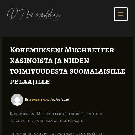
Skip
to
content
Kokemukseni Muchbetter
kasinoista ja niiden
toimivuudesta suomalaisille
pelaajille
By
xtw183871192
/
02/06/2026
Kokemukseni Muchbetter kasinoista ja niiden
toimivuudesta suomalaisille pelaajille
Olen vuosien varrella testannut kymmeniä eri