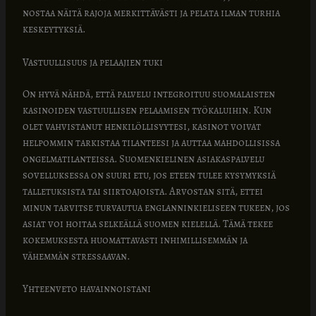
nostaa näitä rajoja merkittävästi ja pelata ilman turhia
keskeytyksiä.
Vastuullisuus ja pelaajien tuki
On hyvä nähdä, että palvelu integroituu suomalaisten
kasinoiden vastuullisen pelaamisen työkaluihin. Kun
olet vahvistanut henkilöllisyytesi, kasinot voivat
helpommin tarkistaa tilanteesi ja auttaa mahdollisissa
ongelmatilanteissa. Suomenkielinen asiakaspalvelu
sovelluksessa on suuri etu, jos eteen tulee kysymyksiä
talletuksista tai siirtoajoista. Arvostan sitä, ettei
minun tarvitse turvautua englanninkieliseen tukeen, jos
asiat voi hoitaa selkeällä suomen kielellä. Tämä tekee
kokemuksesta huomattavasti inhimillisemmän ja
vähemmän stressaavan.
Yhteenveto havainnoistani