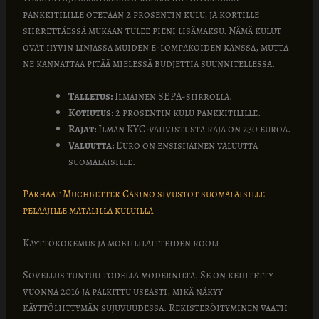
pankkitilille otetaan 2 prosentin kulu, ja kortille
siirrettäessä mukaan tulee pieni lisämaksu. Nämä kulut
ovat hyvin linjassa muiden e-lompakoiden kanssa, mutta
ne kannattaa pitää mielessä budjettia suunnitellessa.
Talletus:
Ilmainen SEPA-siirrolla.
Kotiutus:
2 prosentin kulu pankkitilille.
Rajat:
Ilman KYC-vahvistusta raja on 230 euroa.
Valuutta:
Euro on ensisijainen valuutta
suomalaisille.
Parhaat Muchbetter Casino sivustot suomalaisille
pelaajille matalilla kuluilla
Käyttökokemus ja mobiililaitteiden rooli
Sovellus tuntuu todella modernilta. Se on kehitetty
vuonna 2016 ja palkittu useasti, mikä näkyy
käyttöliittymän sujuvuudessa. Rekisteröityminen vaatii