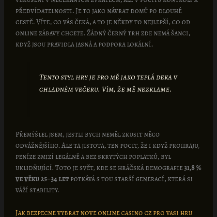
předvídatelnosti. Je to jako návrat domů po dlouhé
cestě. Víte, co vás čeká, a to je někdy to nejlepší, co od
online zábavy chcete. Žádný černý trh zde nemá šanci,
když jsou pravidla jasná a podpora lokální.
Tento styl hry je pro mě jako teplá deka v
chladném večeru. Vím, že mě nezklame.
Přemýšlel jsem, jestli bych neměl zkusit něco
odvážnějšího. Ale ta jistota, ten pocit, že i když prohraju,
peníze zmizí legálně a bez skrytých poplatků, byl
uklidňující. Toto je svět, kde se hráčská demografie
31,8 %
ve věku 25–34 let
potkává s tou starší generací, která si
váží stability.
Jak bezpecne vybrat nove online casino cz pro vasi hru