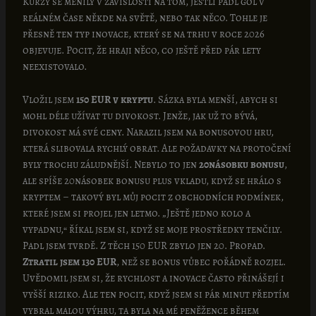
Kurzy se měnily v závislosti na tom, jestli padl gól v
reálném čase někde na světě, nebo tak něco. Tohle je
přesně ten typ inovace, který se na trhu v roce 2026
objevuje. Pocit, že hraji něco, co ještě před pár lety
neexistovalo.
Vložil jsem
150 EUR v kryptu
. Sázka byla menší, abych si
mohl déle užívat tu divokost. Jenže, jak už to bývá,
divokost má své ceny. Narazil jsem na bonusovou hru,
která slibovala rychlý obrat. Ale požadavky na protočení
byly trochu záludnější. Nebylo to jen
20násobku bonusu
,
ale spíše 20násobek bonusu plus vkladu, když se hrálo s
kryptem – takový byl můj pocit z obchodních podmínek,
které jsem si projel jen letmo. „Ještě jedno kolo a
vypadnu,“ říkal jsem si, když se moje prostředky tenčily.
Padl jsem tvrdě. Z těch 150 EUR zbylo jen 20. Propad.
Ztratil jsem 130 EUR
, než se bonus vůbec pořádně rozjel.
Uvědomil jsem si, že rychlost a inovace často přinášejí i
vyšší riziko. Ale ten pocit, když jsem si pár minut předtím
vybral malou výhru, ta byla na mé peněžence během