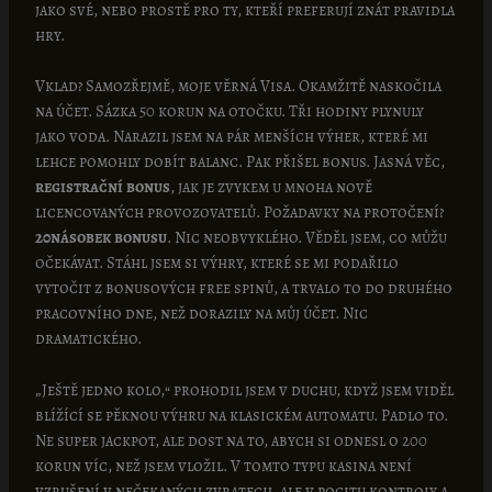
jako své, nebo prostě pro ty, kteří preferují znát pravidla
hry.
Vklad? Samozřejmě, moje věrná Visa. Okamžitě naskočila
na účet. Sázka 50 korun na otočku. Tři hodiny plynuly
jako voda. Narazil jsem na pár menších výher, které mi
lehce pomohly dobít balanc. Pak přišel bonus. Jasná věc,
registrační bonus
, jak je zvykem u mnoha nově
licencovaných provozovatelů. Požadavky na protočení?
20násobek bonusu
. Nic neobvyklého. Věděl jsem, co můžu
očekávat. Stáhl jsem si výhry, které se mi podařilo
vytočit z bonusových free spinů, a trvalo to do druhého
pracovního dne, než dorazily na můj účet. Nic
dramatického.
„Ještě jedno kolo,“ prohodil jsem v duchu, když jsem viděl
blížící se pěknou výhru na klasickém automatu. Padlo to.
Ne super jackpot, ale dost na to, abych si odnesl o 200
korun víc, než jsem vložil. V tomto typu kasina není
vzrušení v nečekaných zvratech, ale v pocitu kontroly a