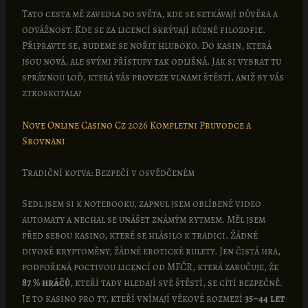
Tato cesta mě zavedla do světa, kde se setkávají důvěra a
odvážnost. Kde se za licencí skrývají různé filozofie.
Připravte se, budeme se nořit hluboko. Do kasin, která
jsou nová, ale svými přístupy tak odlišná. Jak si vybrat tu
správnou loď, která vás proveze vlnami štěstí, aniž by vás
ztroskotala?
Nove Online Casino Cz 2026 Kompletni Pruvodce a
Srovnani
Tradiční kotva: Bezpečí v osvědčeném
Sedl jsem si k notebooku, zapnul jsem oblíbené video
automaty a nechal se unášet známým rytmem. Měl jsem
před sebou kasino, které se hlásilo k tradici. Žádné
divoké kryptoměny, žádné erotické rulety. Jen čistá hra,
podpořená poctivou licencí od MFČR, která zaručuje, že
87 % hráčů
, kteří tady hledají své štěstí, se cítí bezpečně.
Je to kasino pro ty, kteří vnímají věkové rozmezí
35–44 let