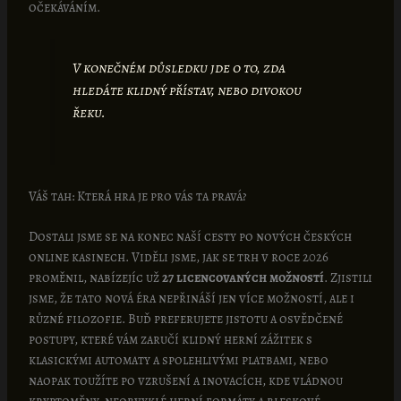
očekáváním.
V konečném důsledku jde o to, zda
hledáte klidný přístav, nebo divokou
řeku.
Váš tah: Která hra je pro vás ta pravá?
Dostali jsme se na konec naší cesty po nových českých
online kasinech. Viděli jsme, jak se trh v roce 2026
proměnil, nabízejíc už
27 licencovaných možností
. Zjistili
jsme, že tato nová éra nepřináší jen více možností, ale i
různé filozofie. Buď preferujete jistotu a osvědčené
postupy, které vám zaručí klidný herní zážitek s
klasickými automaty a spolehlivými platbami, nebo
naopak toužíte po vzrušení a inovacích, kde vládnou