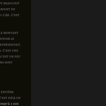
est beaucoup
„boost de
0 CA$. C’est
le montant
ouvoir le
représentait.
. C’est une
 c’est un peu
ons sont
n entière
C’est déjà un
usqu’à 3 000