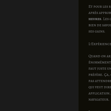
Et pour les 
après approb
heures
. Les
bien de savo
ses gains.
L’Expérience
Quand on arr
énormément.
faut juste u
préfère. Ça,
pas attendre
qui veut dir
application.
navigateur.