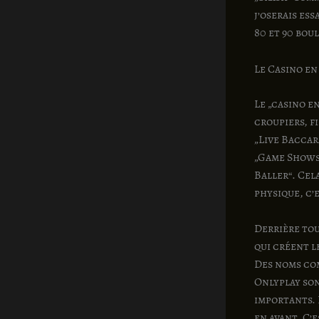
j’oserais ess
80 et 90 boul
Le Casino en
Le „casino e
croupiers, f
„Live Baccara
„Game Shows
Baller“. Cel
physique, c’
Derrière tous
qui créent l
Des noms com
Onlyplay son
importants. 
en avant. C’