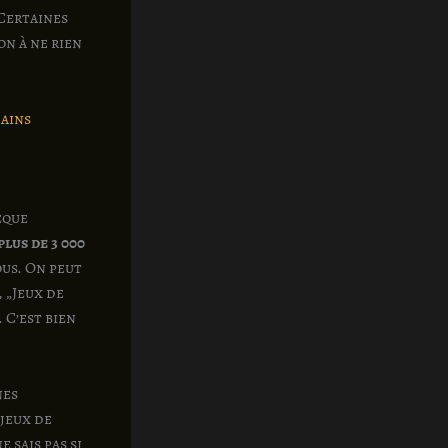
 Certaines
on à ne rien
gains
èque
plus de 3 000
ous. On peut
, „Jeux de
 C’est bien
nes
 jeux de
e sais pas si