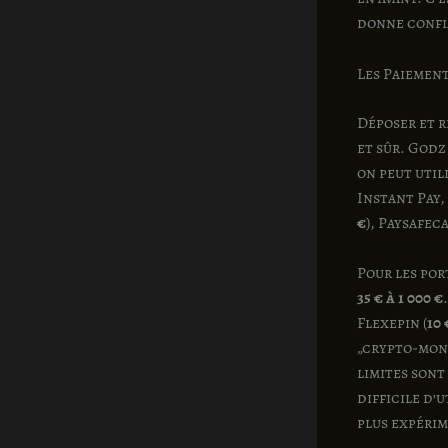
donne confi
Les Paiemen
Déposer et r
et sûr. Godz
on peut util
Instant Pay,
€
), Paysafeca
Pour les por
35 € à 1 000 €
Flexepin (
10 
„crypto-monn
limites sont
difficile d’u
plus expérim