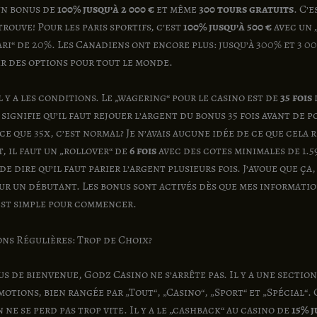
un bonus de
100% jusqu’à 2 000 €
et même
300 tours gratuits
. C’
trouve! Pour les paris sportifs, c’est
100% jusqu’à 500 €
avec un 
ri“ de 20%. Les Canadiens ont encore plus: jusqu’à 300% et 3 00
ir des options pour tout le monde.
l y a les conditions. Le „wagering“ pour le casino est de
35 fois
signifie qu’il faut rejouer l’argent du bonus 35 fois avant de p
ce que 35x, c’est normal? Je n’avais aucune idée de ce que cela 
t, il faut un „rollover“ de
6 fois
avec des cotes minimales de 1.59
e dire qu’il faut parier l’argent plusieurs fois. J’avoue que ça,
r un débutant. Les bonus sont activés dès que mes informati
’est simple pour commencer.
ns Régulières: Trop de Choix?
us de bienvenue, Godz Casino ne s’arrête pas. Il y a une sectio
otions, bien rangée par „Tout“, „Casino“, „Sport“ et „Spécial“. 
 ne se perd pas trop vite. Il y a le „cashback“ au casino de
15% j