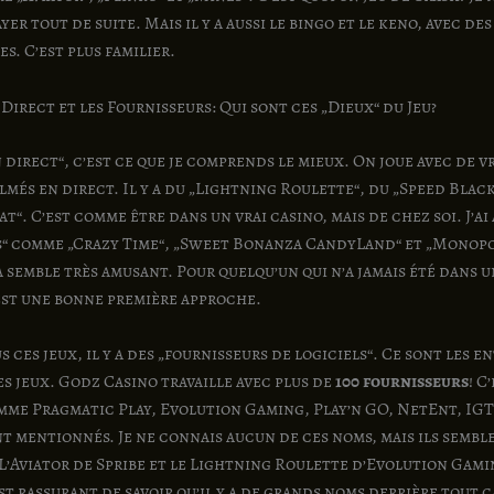
ayer tout de suite. Mais il y a aussi le bingo et le keno, avec de
es. C’est plus familier.
 Direct et les Fournisseurs: Qui sont ces „Dieux“ du Jeu?
n direct“, c’est ce que je comprends le mieux. On joue avec de v
ilmés en direct. Il y a du „Lightning Roulette“, du „Speed Blac
t“. C’est comme être dans un vrai casino, mais de chez soi. J’ai 
“ comme „Crazy Time“, „Sweet Bonanza CandyLand“ et „Monopo
a semble très amusant. Pour quelqu’un qui n’a jamais été dans 
est une bonne première approche.
 ces jeux, il y a des „fournisseurs de logiciels“. Ce sont les e
es jeux. Godz Casino travaille avec plus de
100 fournisseurs
! C
me Pragmatic Play, Evolution Gaming, Play’n GO, NetEnt, IGT
t mentionnés. Je ne connais aucun de ces noms, mais ils sembl
L’Aviator de Spribe et le Lightning Roulette d’Evolution Gami
est rassurant de savoir qu’il y a de grands noms derrière tout ç