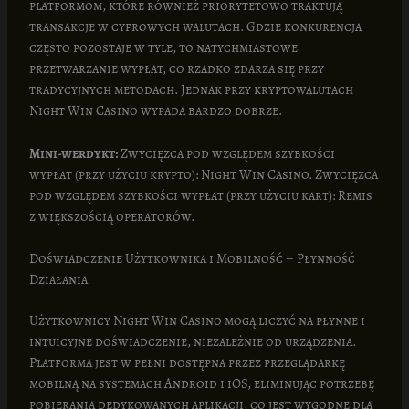
platformom, które również priorytetowo traktują
transakcje w cyfrowych walutach. Gdzie konkurencja
często pozostaje w tyle, to natychmiastowe
przetwarzanie wypłat, co rzadko zdarza się przy
tradycyjnych metodach. Jednak przy kryptowalutach
Night Win Casino wypada bardzo dobrze.
Mini-werdykt:
Zwycięzca pod względem szybkości
wypłat (przy użyciu krypto): Night Win Casino. Zwycięzca
pod względem szybkości wypłat (przy użyciu kart): Remis
z większością operatorów.
Doświadczenie Użytkownika i Mobilność – Płynność
Działania
Użytkownicy Night Win Casino mogą liczyć na płynne i
intuicyjne doświadczenie, niezależnie od urządzenia.
Platforma jest w pełni dostępna przez przeglądarkę
mobilną na systemach Android i iOS, eliminując potrzebę
pobierania dedykowanych aplikacji, co jest wygodne dla