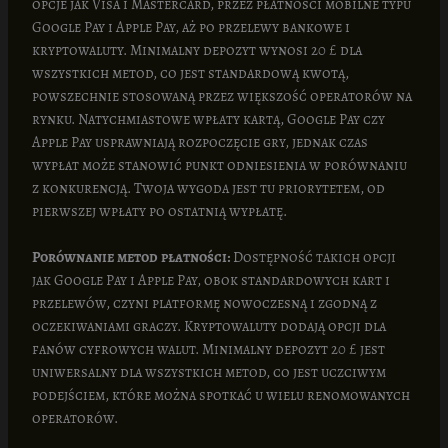
opcje jak Visa i Mastercard, przez płatności mobilne typu
Google Pay i Apple Pay, aż po przelewy bankowe i
kryptowaluty. Minimalny depozyt wynosi 20 £ dla
wszystkich metod, co jest standardową kwotą,
powszechnie stosowaną przez większość operatorów na
rynku. Natychmiastowe wpłaty kartą, Google Pay czy
Apple Pay usprawniają rozpoczęcie gry, jednak czas
wypłat może stanowić punkt odniesienia w porównaniu
z konkurencją. Twoja wygoda jest tu priorytetem, od
pierwszej wpłaty po ostatnią wypłatę.
Porównanie metod płatności:
Dostępność takich opcji
jak Google Pay i Apple Pay, obok standardowych kart i
przelewów, czyni platformę nowoczesną i zgodną z
oczekiwaniami graczy. Kryptowaluty dodają opcji dla
fanów cyfrowych walut. Minimalny depozyt 20 £ jest
uniwersalny dla wszystkich metod, co jest uczciwym
podejściem, które można spotkać u wielu renomowanych
operatorów.