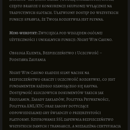
często brakuje u konkurencji skupionej wyłącznie na
tradycyjnych slotach. Ułatwiony dostęp do wszystkich
funkcji sprawia, że Twoja rozgrywka jest płynna.
Mini-werdykt:
Zwycięzca pod względem ogólnej
użyteczności i unikalnych funkcji: Night Win Casino.
Obsługa Klienta, Bezpieczeństwo i Uczciwość –
Podstawa Zaufania
Night Win Casino kładzie silny nacisk na
bezpieczeństwo graczy i uczciwość rozgrywki, co jest
fundamentem każdego szanującego się kasyna.
Dostępność kluczowych dokumentów takich jak
Regulamin, Zasady zakładów, Polityka Prywatności,
Polityka AML/KYC oraz zasoby dotyczące
odpowiedzialnej gry świadczy o przejrzystości
platformy. Szyfrowanie SSL zapewnia bezpieczeństwo
wszystkich danych i transakcji, a niezależna certyfikacja