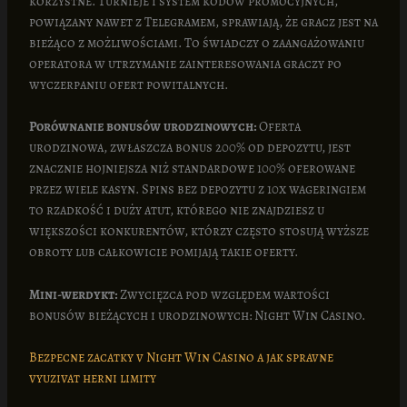
korzystne. Turnieje i system kodów promocyjnych,
powiązany nawet z Telegramem, sprawiają, że gracz jest na
bieżąco z możliwościami. To świadczy o zaangażowaniu
operatora w utrzymanie zainteresowania graczy po
wyczerpaniu ofert powitalnych.
Porównanie bonusów urodzinowych:
Oferta
urodzinowa, zwłaszcza bonus 200% od depozytu, jest
znacznie hojniejsza niż standardowe 100% oferowane
przez wiele kasyn. Spins bez depozytu z 10x wageringiem
to rzadkość i duży atut, którego nie znajdziesz u
większości konkurentów, którzy często stosują wyższe
obroty lub całkowicie pomijają takie oferty.
Mini-werdykt:
Zwycięzca pod względem wartości
bonusów bieżących i urodzinowych: Night Win Casino.
Bezpecne zacatky v Night Win Casino a jak spravne
vyuzivat herni limity