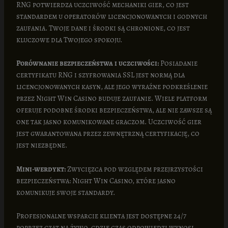
RNG potwierdza uczciwość mechaniki gier, co jest
standardem u operatorów licencjonowanych i godnych
zaufania. Twoje dane i środki są chronione, co jest
kluczowe dla Twojego spokoju.
Porównanie bezpieczeństwa i uczciwości:
Posiadanie
certyfikatu RNG i szyfrowania SSL jest normą dla
licencjonowanych kasyn, ale jego wyraźne podkreślenie
przez Night Win Casino buduje zaufanie. Wiele platform
oferuje podobne środki bezpieczeństwa, ale nie zawsze są
one tak jasno komunikowane graczom. Uczciwość gier
jest gwarantowana przez zewnętrzną certyfikację, co
jest niezbędne.
Mini-werdykt:
Zwycięzca pod względem przejrzystości
bezpieczeństwa: Night Win Casino, które jasno
komunikuje swoje standardy.
Profesjonalne wsparcie klienta jest dostępne 24/7
poprzez czat na żywo, gdzie czas odpowiedzi wynosi