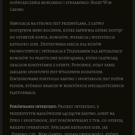
doświadczenia mobilnego i streamingu: Night Win
Casino.
Nawigacja na stronie jest przemyślana, z łatwo
dostępnym menu bocznym, które zapewnia szybki dostęp
do ustawień konta, bonusów, wsparcia i wszystkich
kategorii gier. Dedykowana sekcja dla kodów
promocyjnych i integracja z Telegramem dla aktualizacji
bonusów to praktyczne rozwiązania, które ułatwiają
graczom korzystanie z oferty. Podobnie, stały panel
zakładki sportowej jest wygodnym dodatkiem.
Zintegrowane portfolio kasyno i sportsbook jest dużym
plusem, którego brakuje w niektórych specjalistycznych
platformach.
Porównanie interfejsu:
Projekt interfejsu, z
przejrzystym nagłówkiem łączącym kasyno, lobby na
żywo i sportsbook, jest porównywalny z tym, co oferują
najlepsi operatorzy. Specjalne kategorie gier, jak
„Fishing“ czy „Mini Games“, dodają unikalności, której