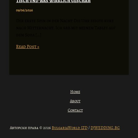
Tisch und was wirklich geschah
09/06/2026
Der erste Spin in der Nacht Die Uhr zeigte kurz
nach Mitternacht. Ich saß mit meinem Tablet auf
dem Sofa […]
Stealthbet
Read Post »
Casino
Meine
Nacht
am
Roulette
Tisch
Home
und
About
was
wirklich
Contact
geschah
Авторски права © 2026
BulgariaWorld LTD
/
DJWEDDING.BG