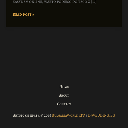
kasynem online, warto podejść do tego z […]
Moje
Read Post »
pierwsze
dni
w
Speicasino
i
jak
kontrolowałem
swoje
zaklady
Home
About
Contact
Авторски права © 2026
BulgariaWorld LTD
/
DJWEDDING.BG