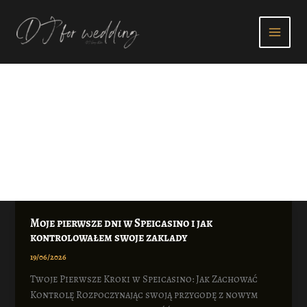
Skip
to
content
Speicasino
Moje pierwsze dni w Speicasino i jak
kontrolowałem swoje zaklady
19/06/2026
Twoje Pierwsze Kroki w Speicasino: Jak Zachować
Kontrolę Rozpoczynając swoją przygodę z nowym