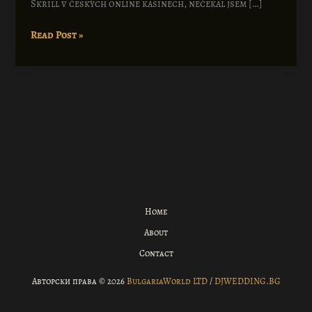
Skrill v českých online kasinech, nečekal jsem […]
Testoval
Read Post »
jsem
Skrill
Casino
Cz
a
zjistil
jsem
jak
funguje
ochrana
hracu
Home
v
About
praxi
Contact
Авторски права © 2026
BulgariaWorld LTD
/
DJWEDDING.BG