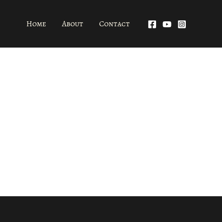
Home
About
Contact