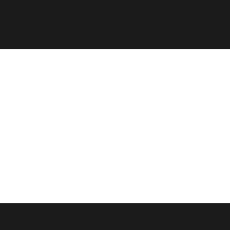
Reelson Casino