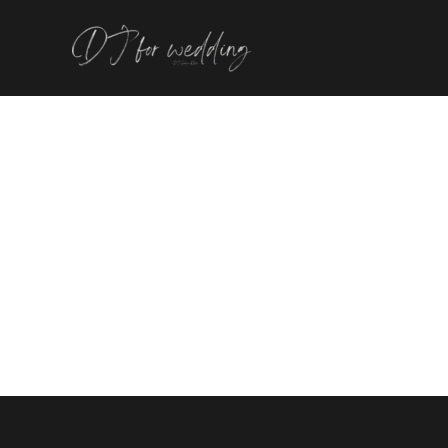
Skip
to
content