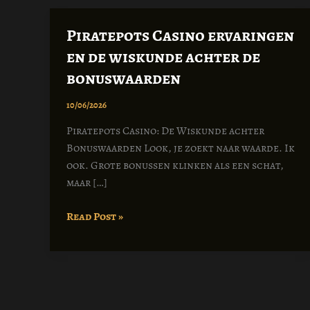
Piratepots Casino ervaringen
en de wiskunde achter de
bonuswaarden
10/06/2026
Piratepots Casino: De Wiskunde achter
Bonuswaarden Look, je zoekt naar waarde. Ik
ook. Grote bonussen klinken als een schat,
maar […]
Piratepots
Read Post »
Casino
ervaringen
en
de
wiskunde