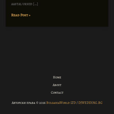
aastal uksed […]
PayNPlay
Read Post »
Kasiino
Eesti:
Mida
Olen
Aastatega
Oppinud
Home
About
Contact
Авторски права © 2026
BulgariaWorld LTD
/
DJWEDDING.BG