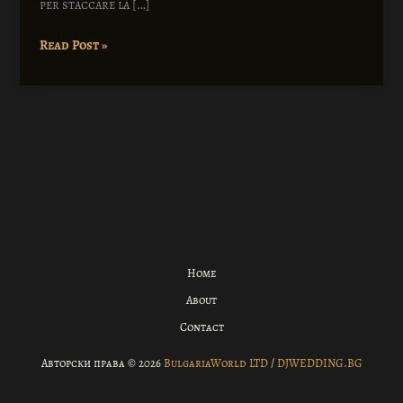
per staccare la […]
Recensione
Read Post »
di
Keyzino
Casino
sulla
selezione
di
oltre
2500
slot
e
la
Home
velocità
About
dei
Contact
prelievi
mobile
Авторски права © 2026
BulgariaWorld LTD
/
DJWEDDING.BG