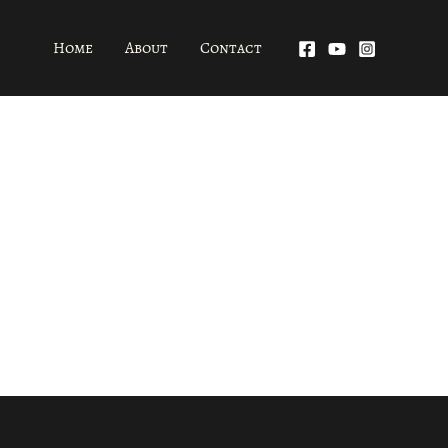
Home
About
Contact
 Zł