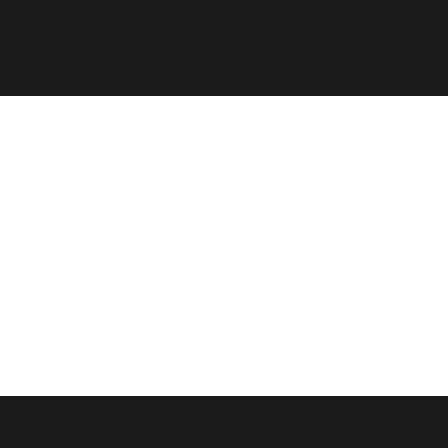
syno Depozyt 20