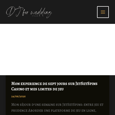
Skip
to
content
JetSetSpins Casino
Mon experience de sept jours sur JetSetSpins
Casino et mes limites de jeu
24/06/2026
Mon séjour d’une semaine sur JetSetSpins: entre jeu et
prudence Aborder une plateforme de jeu en ligne,