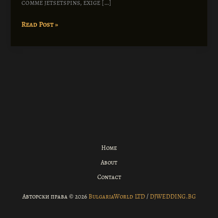
comme jetsetspins, exige […]
Mon
Read Post »
experience
de
sept
jours
sur
JetSetSpins
Casino
et
mes
limites
de
Home
jeu
About
Contact
Авторски права © 2026
BulgariaWorld LTD
/
DJWEDDING.BG